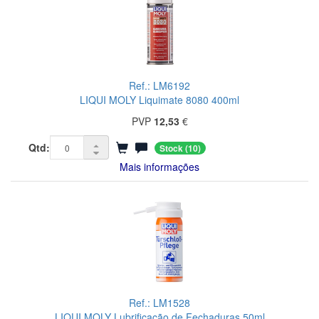
Ref.: LM6192
LIQUI MOLY Liquimate 8080 400ml
PVP
12,53
€
Qtd:
Stock
(10)
Mais informações
Ref.: LM1528
LIQUI MOLY Lubrificação de Fechaduras 50ml