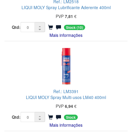
Ref.: LM2518
LIQUI MOLY Spray Lubrificante Aderente 400ml
PVP
7,81
€
Qtd:
Stock
(10)
Mais informações
Ref.: LM3391
LIQUI MOLY Spray Multi-usos LM40 400ml
PVP
6,94
€
Qtd:
Stock
Mais informações