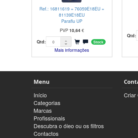
Ref.: 16811619 = 76059E18EU =
81139E18EU
Paraflu UP
PVP
10,64
€
Qtd:
Qtd:
Stock
Mais informações
Menu
Cont
Início
Criar
Categorias
Marcas
Profissionais
Descubra o óleo ou os filtros
Contactos