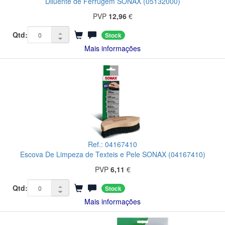
Diluente de Ferrugem SONAX (05132000)
PVP
12,96
€
Qtd:
Stock
Mais informações
Ref.: 04167410
Escova De Limpeza de Texteis e Pele SONAX (04167410)
PVP
6,11
€
Qtd:
Stock
Mais informações