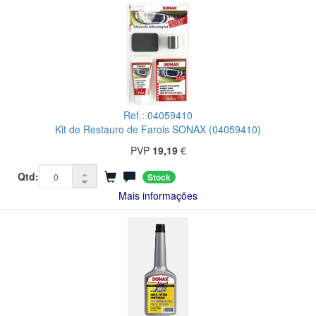
Ref.: 04059410
Kit de Restauro de Farois SONAX (04059410)
PVP
19,19
€
Qtd:
Stock
Mais informações