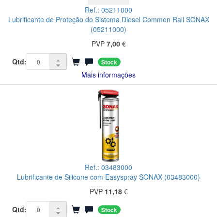
Ref.: 05211000
Lubrificante de Proteção do Sistema Diesel Common Rail SONAX
(05211000)
PVP
7,00
€
Qtd:
Stock
Mais informações
Ref.: 03483000
Lubrificante de Silicone com Easyspray SONAX (03483000)
PVP
11,18
€
Qtd:
Stock