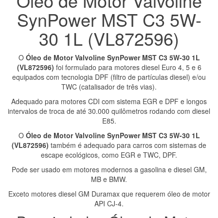
Óleo de Motor Valvoline
SynPower MST C3 5W-
30 1L (VL872596)
O
Óleo de Motor Valvoline SynPower MST C3 5W-30 1L
(VL872596)
foi formulado para motores diesel Euro 4, 5 e 6
equipados com tecnologia DPF (filtro de partículas diesel) e/ou
TWC (catalisador de três vias).
Adequado para motores CDI com sistema EGR e DPF e longos
intervalos de troca de até 30.000 quilômetros rodando com diesel
E85.
O
Óleo de Motor Valvoline SynPower MST C3 5W-30 1L
(VL872596)
também é adequado para carros com sistemas de
escape ecológicos, como EGR e TWC, DPF.
Pode ser usado em motores modernos a gasolina e diesel GM,
MB e BMW.
Exceto motores diesel GM Duramax que requerem óleo de motor
API CJ-4.